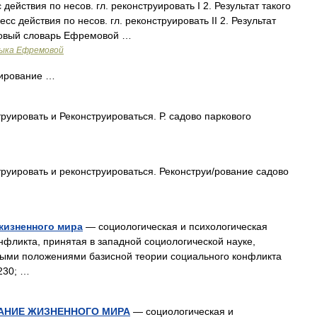
 действия по несов. гл. реконструировать I 2. Результат такого
цесс действия по несов. гл. реконструировать II 2. Результат
олковый словарь Ефремовой …
зыка Ефремовой
рирование …
труировать и Реконструироваться. Р. садово паркового
труировать и реконструироваться. Реконструи/рование садово
жизненного мира
— социологическая и психологическая
фликта, принятая в западной социологической науке,
вными положениями базисной теории социального конфликта
230; …
АНИЕ ЖИЗНЕННОГО МИРА
— социологическая и