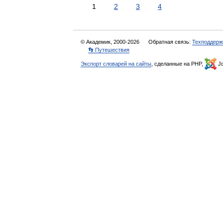
1
2
3
4
© Академик, 2000-2026
Обратная связь:
Техподдерж
👣 Путешествия
Экспорт словарей на сайты
, сделанные на PHP,
Jo