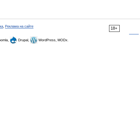
ка
,
Реклама на сайте
18+
omla,
Drupal,
WordPress, MODx.