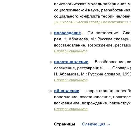
психологическая модель завершения м
социологической науке, разработанная
социального конфликта теории челове
Энциклопедический словарь по психологии и
воссоздание
— См. повторение... Сло
8
ред. Н. Абрамова, М.: Русские словари
восстановление, возрождение, реставр
Словарь синонимов
восстановление
— Возобновление, во
9
освежение, реставрация. ... .. Словар
Н. Абрамова, М.: Русские словари, 199
Словарь синонимов
обновление
— корректировка, переобо
10
пополнение, восстановление, новаторс
воскрешение, возрождение, реконструк
Словарь синонимов
Страницы
Следующая
→