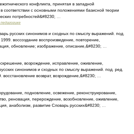
ежэтнического конфликта, принятая в западной
 в соответствии с основными положениями базисной теории
ческих потребностей&#8230; …
 педагогике
варь русских синонимов и сходных по смыслу выражений. под.
, 1999. воссоздание воспроизведение, повторение,
ация, обновление; изображение, описание,&#8230; …
скрешение, возрождение, исправление, оживление,
ь русских синонимов и сходных по смыслу выражений. под. ред.
9. восстановление возврат, возрождение,&#8230; …
рудование, подновление, освежение, реконструирование,
тво, реновация, перерождение, возобновление, оживление,
ция, анаболизм, развитие Словарь русских&#8230; …