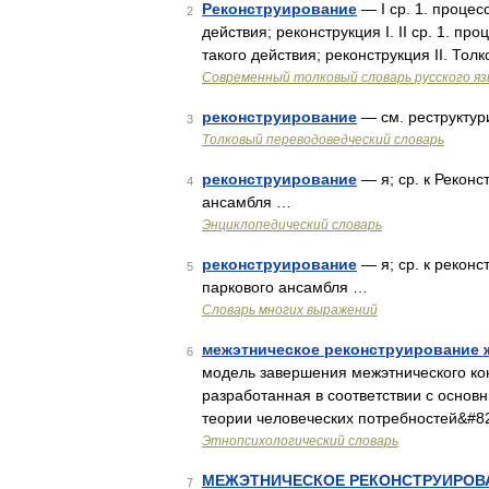
Реконструирование
— I ср. 1. процесс
2
действия; реконструкция I. II ср. 1. про
такого действия; реконструкция II. Т
Современный толковый словарь русского я
реконструирование
— см. реструкту
3
Толковый переводоведческий словарь
реконструирование
— я; ср. к Реконс
4
ансамбля …
Энциклопедический словарь
реконструирование
— я; ср. к реконс
5
паркового ансамбля …
Словарь многих выражений
межэтническое реконструирование 
6
модель завершения межэтнического кон
разработанная в соответствии с осно
теории человеческих потребностей&#8
Этнопсихологический словарь
МЕЖЭТНИЧЕСКОЕ РЕКОНСТРУИРОВ
7